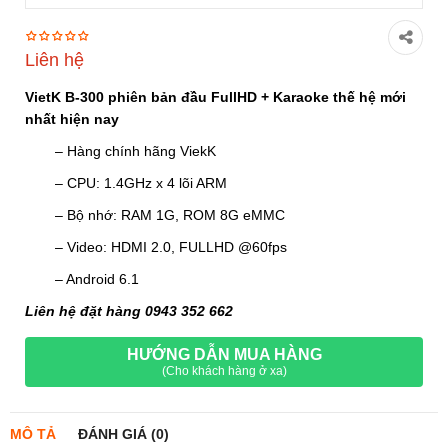
Liên hệ
VietK B-300 phiên bản đầu FullHD + Karaoke thế hệ mới
nhất hiện nay
– Hàng chính hãng ViekK
– CPU: 1.4GHz x 4 lõi ARM
– Bộ nhớ: RAM 1G, ROM 8G eMMC
– Video: HDMI 2.0, FULLHD @60fps
– Android 6.1
Liên hệ đặt hàng 0943 352 662
HƯỚNG DẪN MUA HÀNG
(Cho khách hàng ở xa)
MÔ TẢ
ĐÁNH GIÁ (0)