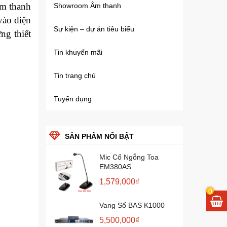
âm thanh
Showroom Âm thanh
vào diện
Sự kiện – dự án tiêu biểu
ng thiết
Tin khuyến mãi
Tin trang chủ
Tuyển dụng
SẢN
PHẨM NỔI BẬT
Mic Cổ Ngỗng Toa
EM380AS
1,579,000
₫
0
Vang Số BAS K1000
5,500,000
₫