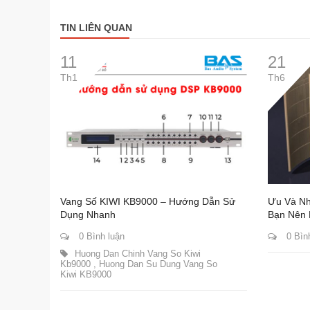
TIN LIÊN QUAN
11
21
Th1
Th6
Vang Số KIWI KB9000 – Hướng Dẫn Sử
Ưu Và Nh
Dụng Nhanh
Bạn Nên 
0 Bình luận
0 Bìn
Huong Dan Chinh Vang So Kiwi
Kb9000
,
Huong Dan Su Dung Vang So
Kiwi KB9000