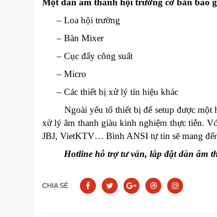
Một dàn âm thanh hội trường cơ bản bao g
– Loa hội trường
– Bàn Mixer
– Cục đẩy công suất
– Micro
– Các thiết bị xử lý tín hiệu khác
Ngoài yếu tố thiết bị để setup được một hệ
xử lý âm thanh giàu kinh nghiệm thực tiễn. V
JBJ, VietKTV… Bình ANSI tự tin sẽ mang đến 
Hotline hỗ trợ tư vấn, lắp đặt dàn âm th
CHIA SẺ