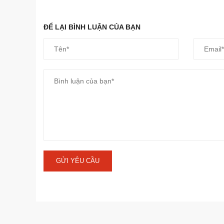
ĐỂ LẠI BÌNH LUẬN CỦA BẠN
GỬI YÊU CẦU