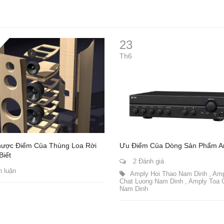
23
Th6
ược Điểm Của Thùng Loa Rời
Ưu Điểm Của Dòng Sản Phẩm A
Biết
2 Đánh giá
h luận
Amply Hoi Thao Nam Dinh
,
Amp
Chat Luong Nam Dinh
,
Amply Toa G
Nam Dinh