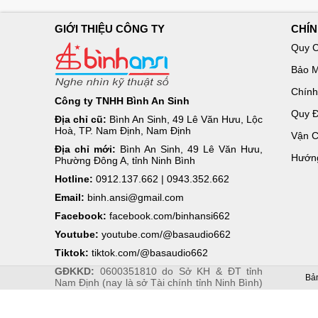
GIỚI THIỆU CÔNG TY
CHÍ
Quy C
Bảo M
Chính
Công ty TNHH Bình An Sinh
Quy Đ
Địa chỉ cũ:
Bình An Sinh, 49 Lê Văn Hưu, Lộc
Hoà, TP. Nam Định, Nam Định
Vận C
Địa chỉ mới:
Bình An Sinh, 49 Lê Văn Hưu,
Hướn
Phường Đông A, tỉnh Ninh Bình
Hotline:
0912.137.662 | 0943.352.662
Email:
binh.ansi@gmail.com
Facebook:
facebook.com/binhansi662
Youtube:
youtube.com/@basaudio662
Powered by
Tiktok:
tiktok.com/@basaudio662
GĐKKD:
0600351810 do Sở KH & ĐT tỉnh
Translate
Bản
Nam Định (nay là sở Tài chính tỉnh Ninh Bình)
cấp ngày 24/7/2006