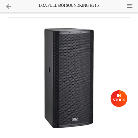
Cate
LOA FULL ĐÔI SOUNDKING H215