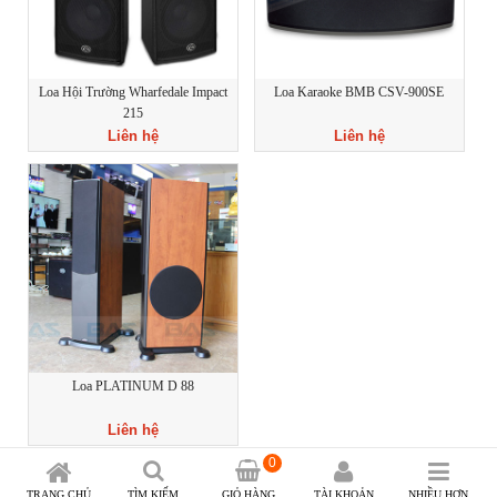
Loa Hội Trường Wharfedale Impact
Loa Karaoke BMB CSV-900SE
215
Liên hệ
Liên hệ
Loa PLATINUM D 88
Liên hệ
0
TRANG CHỦ
TÌM KIẾM
GIỎ HÀNG
TÀI KHOẢN
NHIỀU HƠN