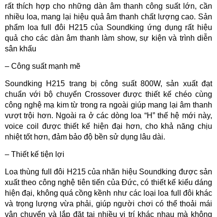
rất thích hợp cho những dàn âm thanh công suất lớn, cần
nhiều loa, mang lại hiệu quả âm thanh chất lượng cao. Sản
phẩm loa full đôi H215 của Soundking ứng dụng rất hiệu
quả cho các dàn âm thanh làm show, sự kiện và trình diễn
sân khấu
– Công suất mạnh mẽ
Soundking H215 trang bị công suất 800W, sản xuất đạt
chuẩn với bộ chuyển Crossover được thiết kế chéo cùng
công nghệ mạ kim từ trong ra ngoài giúp mang lại âm thanh
vượt trội hơn. Ngoài ra ở các dòng loa “H” thế hệ mới này,
voice coil được thiết kế hiện đại hơn, cho khả năng chịu
nhiệt tốt hơn, đảm bảo độ bền sử dụng lâu dài.
– Thiết kế tiện lợi
Loa thùng full đôi H215 của nhãn hiệu Soundking được sản
xuất theo công nghệ tiên tiến của Đức, có thiết kế kiểu dáng
hiện đại, không quá cồng kềnh như các loại loa full đôi khác
và trọng lượng vừa phải, giúp người chơi có thể thoải mái
vận chuyển và lắp đặt tại nhiều vị trí khác nhau mà không