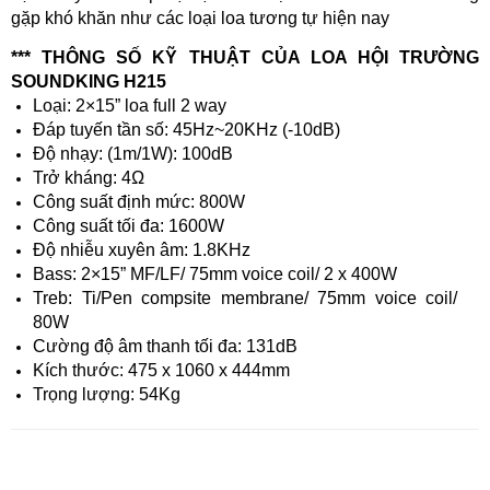
gặp khó khăn như các loại loa tương tự hiện nay
*** THÔNG SỐ KỸ THUẬT CỦA LOA HỘI TRƯỜNG
SOUNDKING H215
Loại: 2×15” loa full 2 way
Đáp tuyến tần số: 45Hz~20KHz (-10dB)
Độ nhạy: (1m/1W): 100dB
Trở kháng: 4Ω
Công suất định mức: 800W
Công suất tối đa: 1600W
Độ nhiễu xuyên âm: 1.8KHz
Bass: 2×15” MF/LF/ 75mm voice coil/ 2 x 400W
Treb: Ti/Pen compsite membrane/ 75mm voice coil/
80W
Cường độ âm thanh tối đa: 131dB
Kích thước: 475 x 1060 x 444mm
Trọng lượng: 54Kg