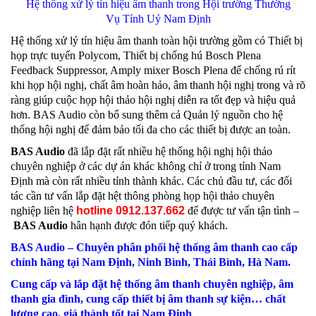
Hệ thống xử lý tín hiệu âm thanh trong Hội trường Thường
Vụ Tỉnh Uỷ Nam Định
Hệ thống xử lý tín hiệu âm thanh toàn hội trường gồm có Thiết bị
họp trực tuyến Polycom, Thiết bị chống hú Bosch Plena
Feedback Suppressor, Amply mixer Bosch Plena để chống rú rít
khi họp hội nghị, chất âm hoàn hảo, âm thanh hội nghị trong và rõ
ràng giúp cuộc họp hội thảo hội nghị diễn ra tốt đẹp và hiệu quả
hơn. BAS Audio còn bổ sung thêm cả Quản lý nguồn cho hệ
thống hội nghị để đảm bảo tối đa cho các thiết bị được an toàn.
BAS Audio
đã lắp đặt rất nhiều hệ thống hội nghị hội thảo
chuyên nghiệp ở các dự án khác không chỉ ở trong tỉnh Nam
Định mà còn rất nhiều tỉnh thành khác. Các chủ đầu tư, các đối
tác cần tư vấn lắp đặt hệt thông phòng họp hội thảo chuyên
nghiệp liên hệ
hotline 0912.137.662
để được tư vấn tận tình –
BAS Audio
hân hạnh được đón tiếp quý khách.
BAS Audio – Chuyên phân phối hệ thống âm thanh cao cấp
chính hãng tại Nam Định, Ninh Bình, Thái Bình, Hà Nam.
Cung cấp và lắp đặt hệ thống âm thanh chuyên nghiệp, âm
thanh gia đình, cung cấp thiết bị âm thanh sự kiện… chất
lượng cao, giá thành tốt tại Nam Định