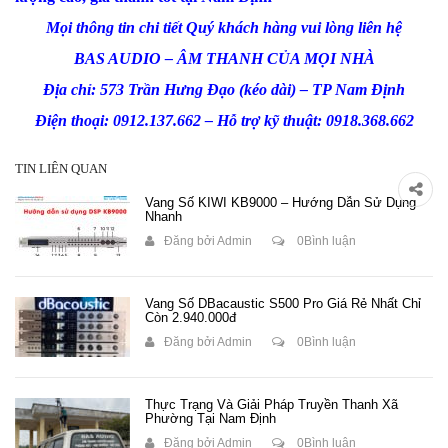
Mọi thông tin chi tiết Quý khách hàng vui lòng liên hệ
BAS AUDIO – ÂM THANH CỦA MỌI NHÀ
Địa chỉ: 573 Trần Hưng Đạo (kéo dài) – TP Nam Định
Điện thoại: 0912.137.662 – Hỗ trợ kỹ thuật: 0918.368.662
TIN LIÊN QUAN
Vang Số KIWI KB9000 – Hướng Dẫn Sử Dụng
Nhanh
Đăng bởi
Admin
0Bình luận
Vang Số DBacaustic S500 Pro Giá Rẻ Nhất Chỉ
Còn 2.940.000đ
Đăng bởi
Admin
0Bình luận
Thực Trạng Và Giải Pháp Truyền Thanh Xã
Phường Tại Nam Định
Đăng bởi
Admin
0Bình luận