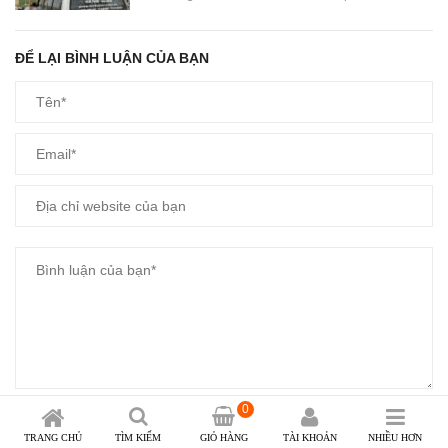
ĐỂ LẠI BÌNH LUẬN CỦA BẠN
0
GỬI YÊU CẦU
TRANG CHỦ
TÌM KIẾM
GIỎ HÀNG
TÀI KHOẢN
NHIỀU HƠN