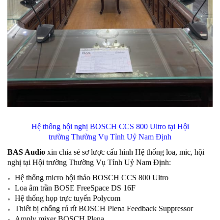
Hệ thống hội nghị BOSCH CCS 800 Ultro tại Hội
trường Thường Vụ Tỉnh Uỷ Nam Định
BAS Audio
xin chia sẻ sơ lược cấu hình Hệ thống loa, mic, hội
nghị tại Hội trường Thường Vụ Tỉnh Uỷ Nam Định:
Hệ thống micro hội thảo BOSCH CCS 800 Ultro
Loa âm trần BOSE FreeSpace DS 16F
Hệ thống họp trực tuyến Polycom
Thiết bị chống rú rít BOSCH Plena Feedback Suppressor
Amply mixer BOSCH Plena