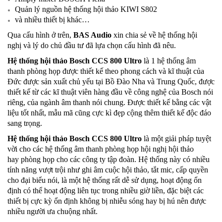
Quản lý nguồn hệ thống hội thảo KIWI S802
và nhiều thiết bị khác…
Qua cấu hình ở trên,
BAS Audio
xin chia sẻ về hệ thống hội
nghị và lý do chủ đầu tư đã lựa chọn cấu hình đã nêu.
Hệ thống hội thảo Bosch CCS 800 Ultro
là 1 hệ thống âm
thanh phòng họp được thiết kế theo phong cách và kĩ thuật của
Đức được sản xuất chủ yếu tại Bồ Đào Nha và Trung Quốc, được
thiết kế từ các kĩ thuật viên hàng đầu về công nghệ của Bosch nói
riêng, của ngành âm thanh nói chung. Được thiết kế bằng các vật
liệu tốt nhất, mẫu mã cũng cực kì đẹp cộng thêm thiết kế độc đáo
sang trọng.
Hệ thống hội thảo Bosch CCS 800 Ultro
là một giải pháp tuyệt
vời cho các hệ thống âm thanh phòng họp hội nghị hội thảo
hay phòng họp cho các công ty tập đoàn. Hệ thống này có nhiều
tính năng vượt trội như ghi âm cuộc hội thảo, tắt mic, cấp quyền
cho đại biểu nói, là một hệ thống rất dễ sử dụng, hoạt động ổn
định có thể hoạt động liên tục trong nhiều giờ liền, đặc biệt các
thiết bị cực kỳ ổn định không bị nhiễu sóng hay bị hú
nên được
nhiều người ưa chuộng nhất.