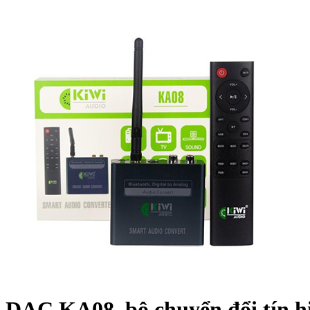
DAC KA08, bộ chuyển đổi tín h